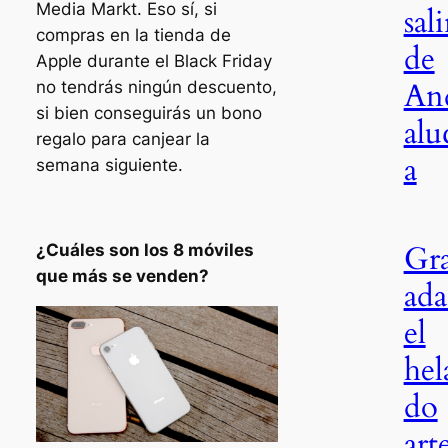
Media Markt. Eso sí, si
sali
compras en la tienda de
de
Apple durante el Black Friday
An
no tendrás ningún descuento,
si bien conseguirás un bono
alu
regalo para canjear la
a
semana siguiente.
Gr
¿Cuáles son los 8 móviles
que más se venden?
ada
el
hel
do
art