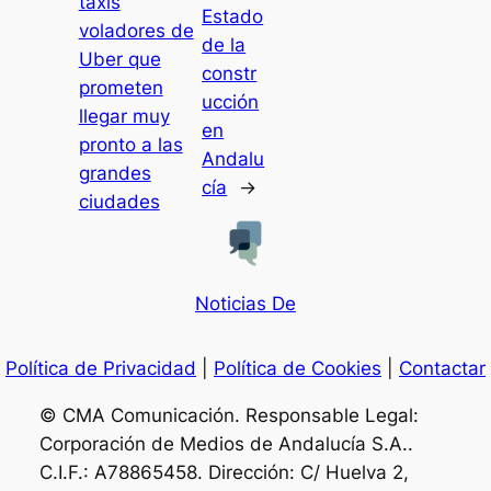
taxis
Estado
voladores de
de la
Uber que
constr
prometen
ucción
llegar muy
en
pronto a las
Andalu
grandes
cía
→
ciudades
Noticias De
Política de Privacidad
|
Política de Cookies
|
Contactar
© CMA Comunicación. Responsable Legal:
Corporación de Medios de Andalucía S.A..
C.I.F.: A78865458. Dirección: C/ Huelva 2,