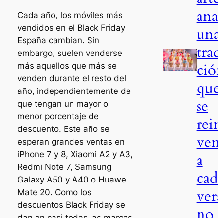
ana
Cada año, los móviles más
vendidos en el Black Friday
un
España cambian. Sin
tra
embargo, suelen venderse
ció
más aquellos que más se
venden durante el resto del
qu
año, independientemente de
se
que tengan un mayor o
menor porcentaje de
rei
descuento. Este año se
ven
esperan grandes ventas en
iPhone 7 y 8, Xiaomi A2 y A3,
a
Redmi Note 7, Samsung
cad
Galaxy A50 y A40 o Huawei
ver
Mate 20. Como los
descuentos Black Friday se
no
dan en casi todas las marcas,