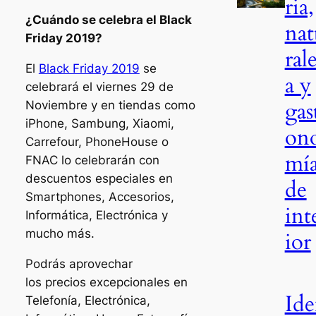
ria,
¿Cuándo se celebra el Black
nat
Friday 2019?
ral
El
Black Friday 2019
se
a y
celebrará el viernes 29 de
gas
Noviembre y en tiendas como
iPhone, Sambung, Xiaomi,
on
Carrefour, PhoneHouse o
mí
FNAC lo celebrarán con
descuentos especiales en
de
Smartphones, Accesorios,
int
Informática, Electrónica y
mucho más.
ior
Podrás aprovechar
los precios excepcionales en
Id
Telefonía, Electrónica,