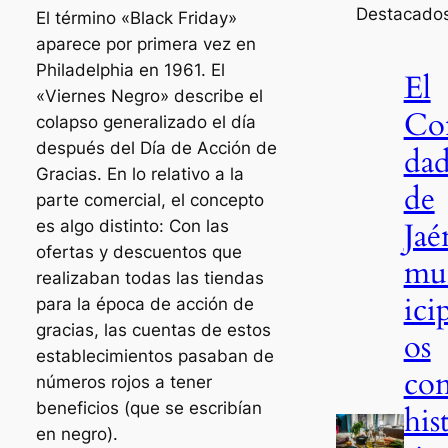
Destacado
El término «Black Friday»
aparece por primera vez en
Philadelphia en 1961. El
El
«Viernes Negro» describe el
Co
colapso generalizado el día
después del Día de Acción de
da
Gracias. En lo relativo a la
de
parte comercial, el concepto
Jaé
es algo distinto: Con las
ofertas y descuentos que
mu
realizaban todas las tiendas
ici
para la época de acción de
gracias, las cuentas de estos
os
establecimientos pasaban de
co
números rojos a tener
beneficios (que se escribían
his
en negro).