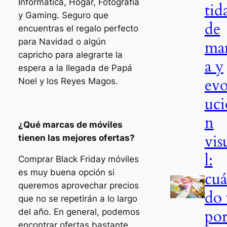
Informática, Hogar, Fotografía
tid
y Gaming. Seguro que
de
encuentras el regalo perfecto
para Navidad o algún
ma
capricho para alegrarte la
a y
espera a la llegada de Papá
evo
Noel y los Reyes Magos.
uci
n
¿Qué marcas de móviles
vis
tienen las mejores ofertas?
l:
Comprar Black Friday móviles
es muy buena opción si
cu
queremos aprovechar precios
do 
que no se repetirán a lo largo
po
del año. En general, podemos
encontrar ofertas bastante