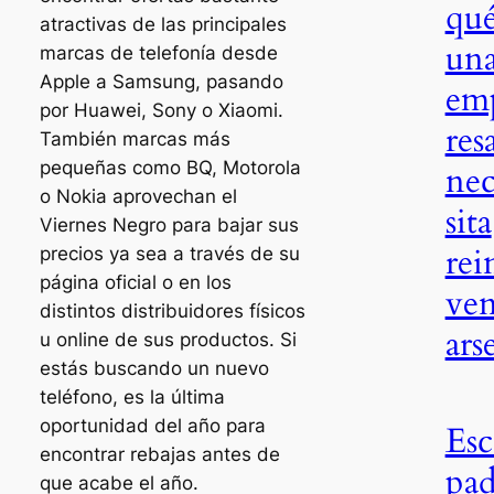
qu
atractivas de las principales
un
marcas de telefonía desde
Apple a Samsung, pasando
em
por Huawei, Sony o Xiaomi.
res
También marcas más
pequeñas como BQ, Motorola
ne
o Nokia aprovechan el
sita
Viernes Negro para bajar sus
rei
precios ya sea a través de su
página oficial o en los
ven
distintos distribuidores físicos
ars
u online de sus productos. Si
estás buscando un nuevo
teléfono, es la última
oportunidad del año para
Esc
encontrar rebajas antes de
pa
que acabe el año.