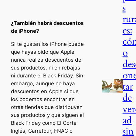
s
rur
¿También habrá descuentos
es:
de iPhone?
có
Si te gustan los iPhone puede
o
que hayas oído que Apple
nunca realiza descuentos de
des
sus productos, ni en rebajas
on
ni durante el Black Friday. Sin
tar
embargo, aunque no haya
descuentos en Apple sí que
de
los podemos encontrar en
ver
otras tiendas que distribuyen
sus productos y que siguen el
ad
Black Friday como El Corte
sin
Inglés, Carrefour, FNAC o